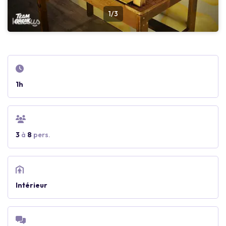
1/3
1h
3
à
8
pers.
Intérieur