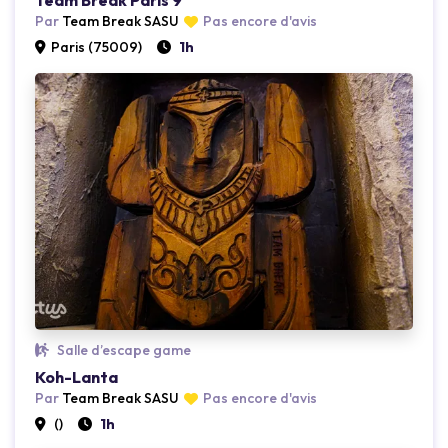
Team Break Paris 9
Loading...
Lo
Par
Team Break SASU
Pas encore d'avis
Paris (75009)
1h
Salle d’escape game
Koh-Lanta
Loading...
Lo
Par
Team Break SASU
Pas encore d'avis
()
1h