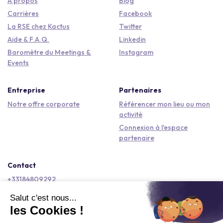
À propos
Blog
Carrières
Facebook
La RSE chez Kactus
Twitter
Aide & F.A.Q.
Linkedin
Baromètre du Meetings &
Instagram
Events
Entreprise
Partenaires
Notre offre corporate
Référencer mon lieu ou mon
activité
Connexion à l'espace
partenaire
Contact
+33184809292
hello@kactus.com