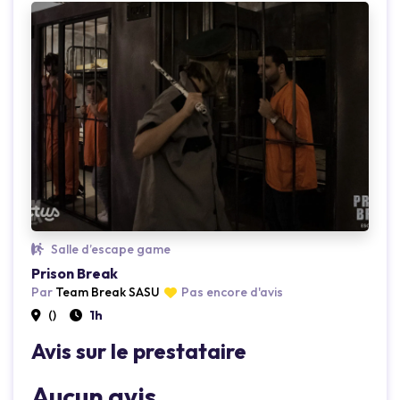
Salle d’escape game
Prison Break
Loading...
Lo
Par
Team Break SASU
Pas encore d'avis
()
1h
Avis sur le prestataire
Aucun avis