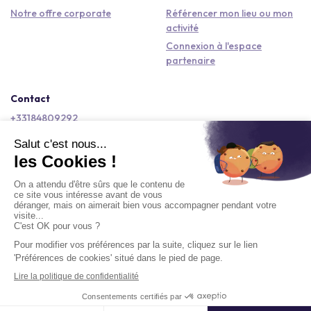
Notre offre corporate
Référencer mon lieu ou mon
activité
Connexion à l'espace
partenaire
Contact
+33184809292
hello@kactus.com
Copyright © 2026 Kactus Tous droits réservés
Conditions générales d'utilisation
Mentions légales
Signaler un contenu
Politique de confidentialité
Accessibilité : non conforme
Demander un devis