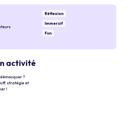
Réflexion
Immersif
ateurs
Fun
n activité
e démasquer ?
ff, stratégie et
er !