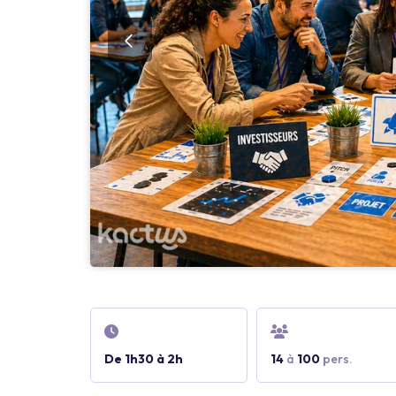
De 1h30 à 2h
14
à
100
pers.