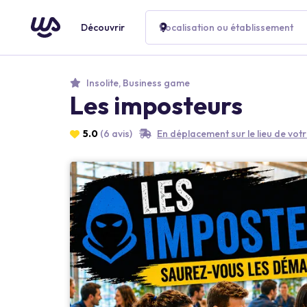
Découvrir
Localisation ou établissement
Insolite, Business game
Les imposteurs
5.0
(6 avis)
En déplacement sur le lieu de vo