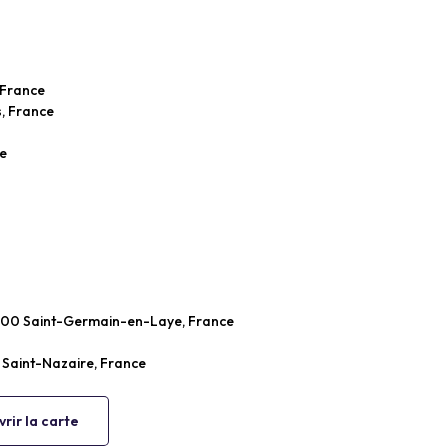
 France
, France
ce
100 Saint-Germain-en-Laye, France
 Saint-Nazaire, France
rir la carte