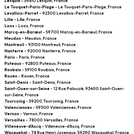
Lesquin
- 59810 Lesquin, France
Le Touquet-Paris-Plage
- Le Touquet-Paris-Plage, France
Levallois-Perret
- 92300 Levallois-Perret, France
Lille
- Lille, France
Loos
- Loos, France
Marcq-en-Barœul
- 59700 Marcq-en-Barœul, France
Meudon
- Meudon, France
Montreuil
- 93100 Montreuil, France
Nanterre
- 92000 Nanterre, France
Paris
- Paris, France
Puteaux
- 92800 Puteaux, France
Roubaix
- 59100 Roubaix, France
Rouen
- Rouen, France
Saint-Denis
- Saint-Denis, France
Saint-Ouen-sur-Seine
- 12 Rue Palouzié, 93400 Saint-Ouen-
sur-Seine, France
Tourcoing
- 59200 Tourcoing, France
Valenciennes
- 59300 Valenciennes, France
Vernon
- Vernon, France
Versailles
- 78000 Versailles, France
Villeneuve-d'Ascq
- Villeneuve-d'Ascq, France
Wasquehal
- 78 Rue Henri Jovenaux, 59290 Wasquehal, France