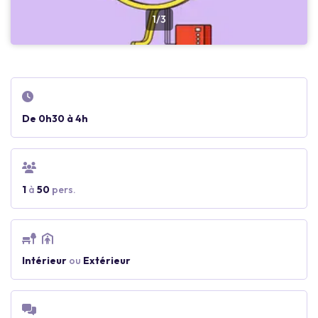
1/3
De 0h30 à 4h
1
à
50
pers.
Intérieur
ou
Extérieur