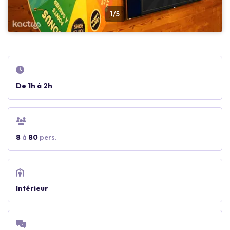
1/5
De 1h à 2h
8
à
80
pers.
Intérieur