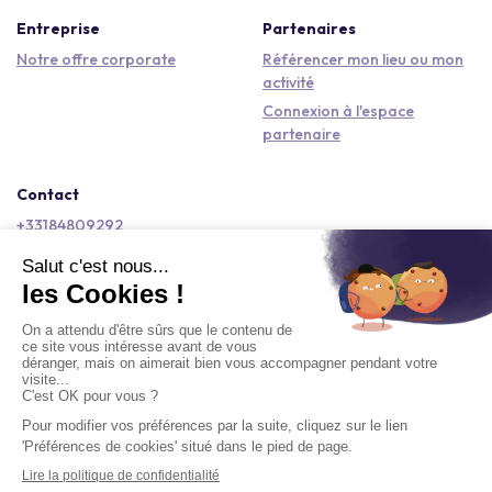
Entreprise
Partenaires
Notre offre corporate
Référencer mon lieu ou mon
activité
Connexion à l'espace
partenaire
Contact
+33184809292
hello@kactus.com
Copyright © 2026 Kactus Tous droits réservés
Conditions générales d'utilisation
Mentions légales
Signaler un contenu
Politique de confidentialité
Accessibilité : non conforme