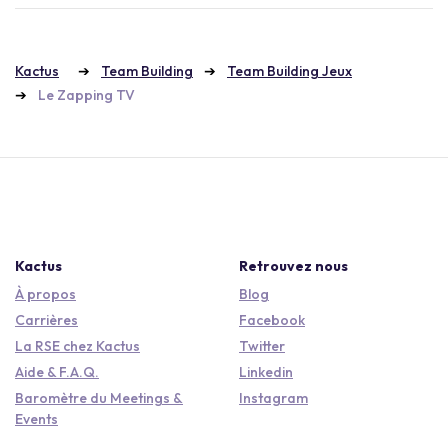
Kactus
Team Building
Team Building Jeux
Le Zapping TV
Kactus
Retrouvez nous
À propos
Blog
Carrières
Facebook
La RSE chez Kactus
Twitter
Aide & F.A.Q.
Linkedin
Baromètre du Meetings &
Instagram
Events