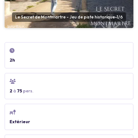
Le Secret de Montmartre - Jeu de piste historique-1/6
2h
2
à
75
pers.
Extérieur