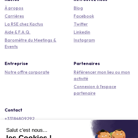
À propos
Blog
Carrières
Facebook
La RSE chez Kactus
Twitter
Aide & F.A.Q.
Linkedin
Baromètre du Meetings &
Instagram
Events
Entreprise
Partenaires
Notre offre corporate
Référencer mon lieu ou mon
activité
Connexion à l'espace
partenaire
Contact
+33184809292
hello@kactus.com