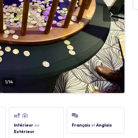
1/14
Intérieur
ou
Français
et
Anglais
Extérieur