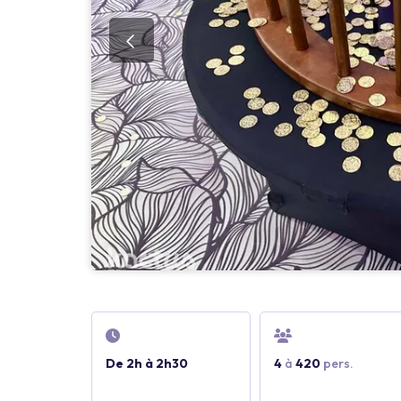
De 2h à 2h30
4
à
420
pers.