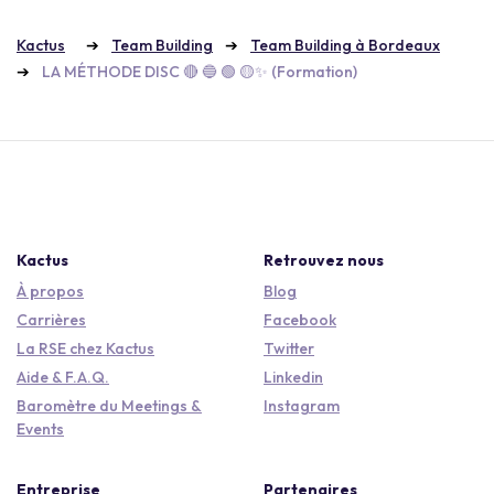
Kactus
Team Building
Team Building à Bordeaux
LA MÉTHODE DISC 🔴 🔵 🟢 🟡✨ (Formation)
Kactus
Retrouvez nous
À propos
Blog
Carrières
Facebook
La RSE chez Kactus
Twitter
Aide & F.A.Q.
Linkedin
Baromètre du Meetings &
Instagram
Events
Entreprise
Partenaires