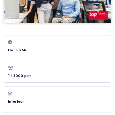
1/8
De 1h à 6h
1
à
3000
pers.
Intérieur