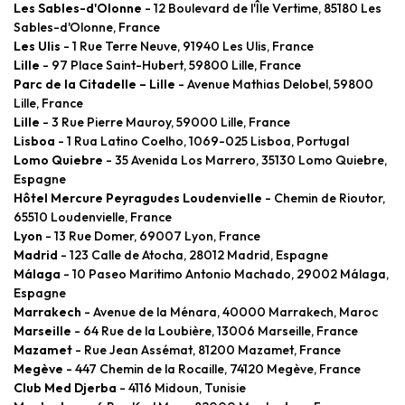
Les Sables-d'Olonne
- 12 Boulevard de l'Île Vertime, 85180 Les
Sables-d'Olonne, France
Les Ulis
- 1 Rue Terre Neuve, 91940 Les Ulis, France
Lille
- 97 Place Saint-Hubert, 59800 Lille, France
Parc de la Citadelle – Lille
- Avenue Mathias Delobel, 59800
Lille, France
Lille
- 3 Rue Pierre Mauroy, 59000 Lille, France
Lisboa
- 1 Rua Latino Coelho, 1069-025 Lisboa, Portugal
Lomo Quiebre
- 35 Avenida Los Marrero, 35130 Lomo Quiebre,
Espagne
Hôtel Mercure Peyragudes Loudenvielle
- Chemin de Rioutor,
65510 Loudenvielle, France
Lyon
- 13 Rue Domer, 69007 Lyon, France
Madrid
- 123 Calle de Atocha, 28012 Madrid, Espagne
Málaga
- 10 Paseo Maritimo Antonio Machado, 29002 Málaga,
Espagne
Marrakech
- Avenue de la Ménara, 40000 Marrakech, Maroc
Marseille
- 64 Rue de la Loubière, 13006 Marseille, France
Mazamet
- Rue Jean Assémat, 81200 Mazamet, France
Megève
- 447 Chemin de la Rocaille, 74120 Megève, France
Club Med Djerba
- 4116 Midoun, Tunisie