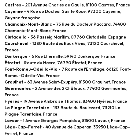
Castres
- 201 Avenue Charles de Gaulle, 81100 Castres, France
Cayenne
- 4 Rue du Docteur Sainte Rose, 97300 Cayenne,
Guyane française
Chamonix-Mont-Blanc
- 75 Rue du Docteur Paccard, 74400
Chamonix-Mont-Blanc, France
Ciutadella
- 36 Passeig Marítim, 07760 Ciutadella, Espagne
Courchevel
- 1380 Route des Eaux Vives, 73120 Courchevel,
France
Dunkerque
- 6 Rue Lhermitte, 59140 Dunkerque, France
Étretat
- Route du Havre, 76790 Étretat, France
Font-Romeu-Odeillo-Via
- 7 Route de l'Ermitage, 66120 Font-
Romeu-Odeillo-Via, France
Graulhet
- 63 Avenue Saint-Exupéry, 81300 Graulhet, France
Guermantes
- 2 Avenue des 2 Châteaux, 77400 Guermantes,
France
Hyères
- 19 Avenue Ambroise Thomas, 83400 Hyères, France
La Plagne Tarentaise
- 133 Route du Boulevard, 73210 La
Plagne Tarentaise, France
Lavaur
- 1 Avenue Georges Pompidou, 81500 Lavaur, France
Lège-Cap-Ferret
- 40 Avenue de Caperan, 33950 Lège-Cap-
Ferret, France