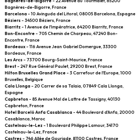
Bagnères-de-Bigorre
- 22 Avenue du Tourmalet, 65200
Bagnères-de-Bigorre, France
Barcelona
- 10 Avinguda del Litoral, 08005 Barcelona, Espagne
Béziers
- 34500 Béziers, France
Biarritz
- 1 Avenue de l'Impératrice, 64200 Biarritz, France
Bon-Encontre
- 705 Chemin de Charpeau, 47240 Bon-
Encontre, France
Bordeaux
- 116 Avenue Jean Gabriel Domergue, 33300
Bordeaux, France
Les Arcs
- 73700 Bourg-Saint-Maurice, France
Brest
- 247 Rue Général Paulet, 29200 Brest, France
Hilton Bruxelles Grand Place
- 3 Carrefour de l'Europe, 1000
Bruxelles, Belgique
Cala Llonga
- 20 Carrer de sa Talaia, 07849 Cala Llonga,
Espagne
Capbreton
- 85 Avenue Mal de Lattre de Tassigny, 40130
Capbreton, France
Hotel Barceló Anfa Casablanca
- 44 Boulevard d'Anfa, 20000
Casablanca, Maroc
Castelnau-le-Lez
- 1 Boulevard Philippe Lamour, 34170
Castelnau-le-Lez, France
Castres
- 746 Allée de Gourjade, 81100 Castres, France