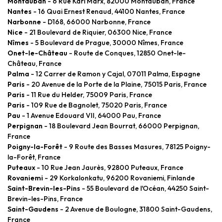
Montauban
- 6 Rue Karl Marx, 82000 Montauban, France
Nantes
- 16 Quai Ernest Renaud, 44100 Nantes, France
Narbonne
- D168, 66000 Narbonne, France
Nice
- 21 Boulevard de Riquier, 06300 Nice, France
Nîmes
- 5 Boulevard de Prague, 30000 Nîmes, France
Onet-le-Château
- Route de Conques, 12850 Onet-le-
Château, France
Palma
- 12 Carrer de Ramon y Cajal, 07011 Palma, Espagne
Paris
- 20 Avenue de la Porte de la Plaine, 75015 Paris, France
Paris
- 11 Rue du Helder, 75009 Paris, France
Paris
- 109 Rue de Bagnolet, 75020 Paris, France
Pau
- 1 Avenue Edouard VII, 64000 Pau, France
Perpignan
- 18 Boulevard Jean Bourrat, 66000 Perpignan,
France
Poigny-la-Forêt
- 9 Route des Basses Masures, 78125 Poigny-
la-Forêt, France
Puteaux
- 10 Rue Jean Jaurès, 92800 Puteaux, France
Rovaniemi
- 29 Korkalonkatu, 96200 Rovaniemi, Finlande
Saint-Brevin-les-Pins
- 55 Boulevard de l'Océan, 44250 Saint-
Brevin-les-Pins, France
Saint-Gaudens
- 2 Avenue de Boulogne, 31800 Saint-Gaudens,
France