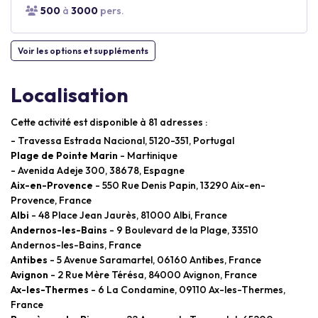
500
à
3000
pers.
Voir les options et suppléments
Localisation
Cette activité est disponible à 81 adresses :
- Travessa Estrada Nacional, 5120-351, Portugal
Plage de Pointe Marin
- Martinique
- Avenida Adeje 300, 38678, Espagne
Aix-en-Provence
- 550 Rue Denis Papin, 13290 Aix-en-
Provence, France
Albi
- 48 Place Jean Jaurès, 81000 Albi, France
Andernos-les-Bains
- 9 Boulevard de la Plage, 33510
Andernos-les-Bains, France
Antibes
- 5 Avenue Saramartel, 06160 Antibes, France
Avignon
- 2 Rue Mère Térésa, 84000 Avignon, France
Ax-les-Thermes
- 6 La Condamine, 09110 Ax-les-Thermes,
France