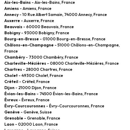
Aix-les-Bains
- Aix-les-Bains, France
Amiens
- Amiens, France
Annecy
- 10 Rue Albert Samain, 74000 Annecy, France
Auxerre
- Auxerre, France
Beauvais
- 60000 Beauvais, France
Bobigny
- 93000 Bobigny, France
Bourg-en-Bresse
- 01000 Bourg-en-Bresse, France
Châlons-en-Champagne
- 51000 Châlons-en-Champagne,
France
Chambéry
- 73000 Chambéry, France
Charleville-Mézières
- 08000 Charleville-Mézières, France
Chartres
- 28000 Chartres, France
Cholet
- 49300 Cholet, France
Créteil
- Créteil, France
Dijon
- 21000 Dijon, France
Évian-les-Bains
- 74500 Évian-les-Bains, France
Évreux
- Évreux, France
Évry-Courcouronnes
- Évry-Courcouronnes, France
Genève
- Genève, Suisse
Grenoble
- Grenoble, France
Laon
- 02000 Laon, France