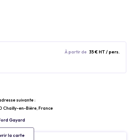
À partir de
35 € HT / pers.
’adresse suivante :
 Chailly-en-Bière, France
rir la carte