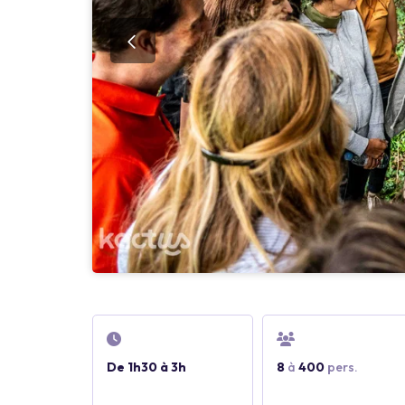
De 1h30 à 3h
8
à
400
pers.