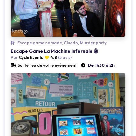
Loading...
Escape game nomade, Cluedo, Murder party
Escape Game La Machine infernale 🤖
Par
Cycle Events
4.8
(5 avis)
Sur le lieu de votre événement
De 1h30 à 2h