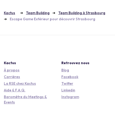
Kactus
Team Building
Team Building à Strasbourg
Escape Game Extérieur pour découvrir Strasbourg
Kactus
Retrouvez nous
À propos
Blog
Carrières
Facebook
La RSE chez Kactus
Twitter
Aide & F.A.Q.
Linkedin
Baromètre du Meetings &
Instagram
Events