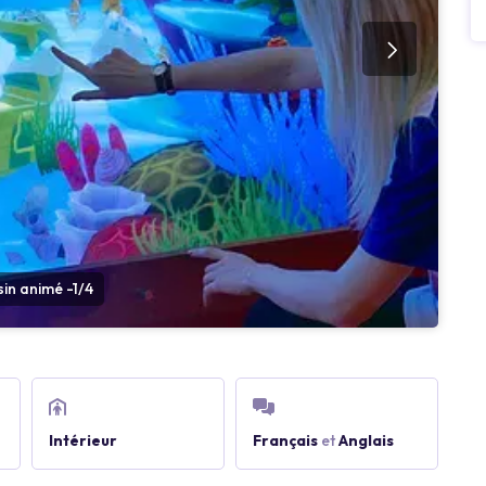
in animé -1/4
Intérieur
Français
et
Anglais