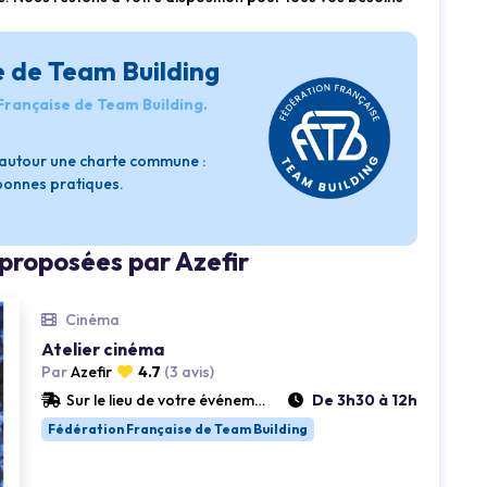
e de Team Building
 Française de Team Building.
s autour une charte commune :
 bonnes pratiques.
Loading...
 proposées par Azefir
Cinéma
Atelier cinéma
Par
Azefir
4.7
(3 avis)
Sur le lieu de votre événement
De 3h30 à 12h
Fédération Française de Team Building