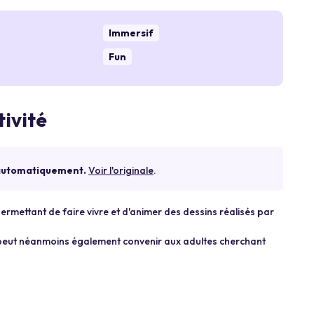
Immersif
Fun
tivité
 automatiquement.
Voir l'originale
.
permettant de faire vivre et d'animer des dessins réalisés par
 peut néanmoins également convenir aux adultes cherchant