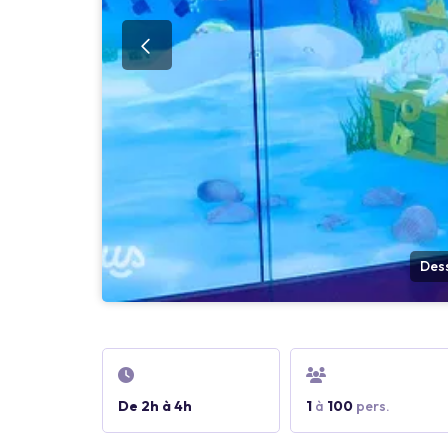
Dess
De 2h à 4h
1
à
100
pers.