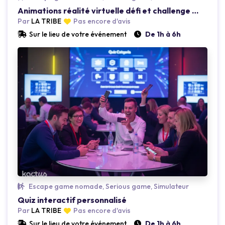
Animations réalité virtuelle défi et challenge team building
Par
LA TRIBE
Pas encore d'avis
Sur le lieu de votre événement
De 1h à 6h
Loading...
Escape game nomade, Serious game, Simulateur
Quiz interactif personnalisé
Par
LA TRIBE
Pas encore d'avis
Sur le lieu de votre événement
De 1h à 6h