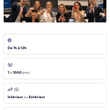
1/3
De 1h à 12h
1
à
1000
pers.
Intérieur
ou
Extérieur