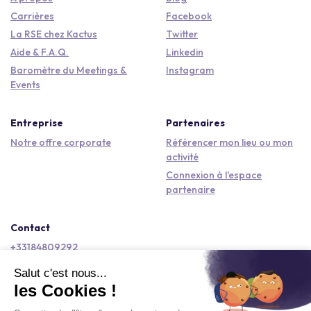
Carrières
Facebook
La RSE chez Kactus
Twitter
Aide & F.A.Q.
Linkedin
Baromètre du Meetings &
Instagram
Events
Entreprise
Partenaires
Notre offre corporate
Référencer mon lieu ou mon
activité
Connexion à l'espace
partenaire
Contact
+33184809292
hello@kactus.com