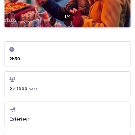
1/4
2h30
2
à
1000
pers.
Extérieur