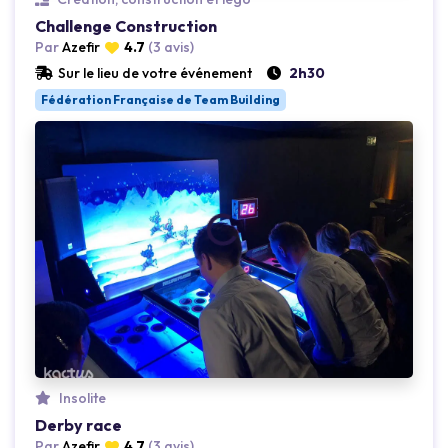
Challenge Construction
Par
Azefir
4.7
(3 avis)
Loading...
Sur le lieu de votre événement
2h30
Fédération Française de Team Building
Insolite
Derby race
Par
Azefir
4.7
(3 avis)