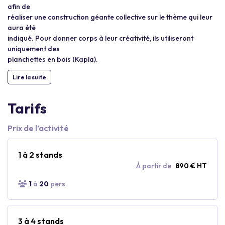
afin de
réaliser une construction géante collective sur le thème qui leur
aura été
indiqué. Pour donner corps à leur créativité, ils utiliseront
uniquement des
planchettes en bois (Kapla).
Lire la suite
Tarifs
Prix de l’activité
1 à 2 stands
À partir de
890 € HT
1
à
20
pers.
3 à 4 stands