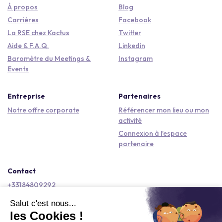
À propos
Blog
Carrières
Facebook
La RSE chez Kactus
Twitter
Aide & F.A.Q.
Linkedin
Baromètre du Meetings &
Instagram
Events
Entreprise
Partenaires
Notre offre corporate
Référencer mon lieu ou mon
activité
Connexion à l'espace
partenaire
Contact
+33184809292
hello@kactus.com