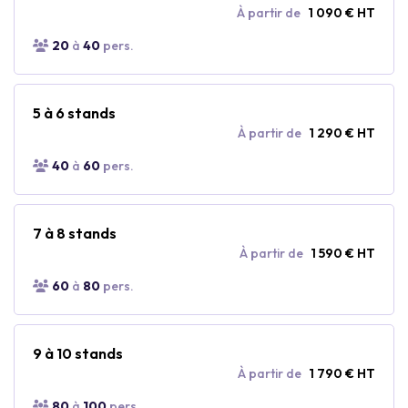
À partir de
1 090 € HT
20
à
40
pers.
5 à 6 stands
À partir de
1 290 € HT
40
à
60
pers.
7 à 8 stands
À partir de
1 590 € HT
60
à
80
pers.
9 à 10 stands
À partir de
1 790 € HT
80
à
100
pers.