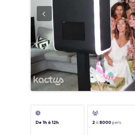
De 1h à 12h
2
à
8000
pers.