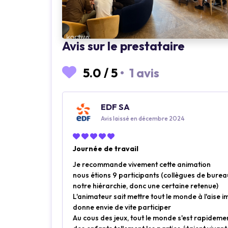
Loading...
Loading...
Avis sur le prestataire
5.0
/
5
•
1 avis
EDF SA
Avis laissé en décembre 2024
Journée de travail
Je recommande vivement cette animation
nous étions 9 participants (collègues de burea
notre hiérarchie, donc une certaine retenue)
L'animateur sait mettre tout le monde à l'aise 
donne envie de vite participer
Au cous des jeux, tout le monde s'est rapidement