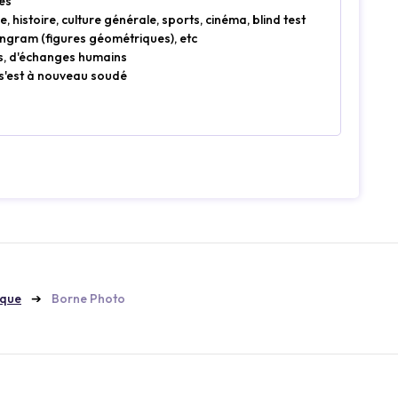
tes
, histoire, culture générale, sports, cinéma, blind test
tangram (figures géométriques), etc
es, d'échanges humains
 s'est à nouveau soudé
ique
Borne Photo