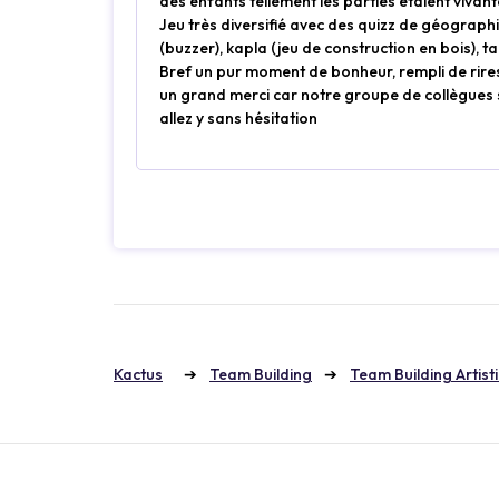
des enfants tellement les parties étaient vivan
Jeu très diversifié avec des quizz de géographie
(buzzer), kapla (jeu de construction en bois), 
Bref un pur moment de bonheur, rempli de rir
un grand merci car notre groupe de collègues
allez y sans hésitation
Kactus
Team Building
Team Building Artist