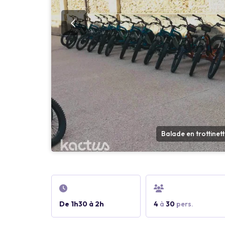
Balade en trottinett
De 1h30 à 2h
4
à
30
pers.