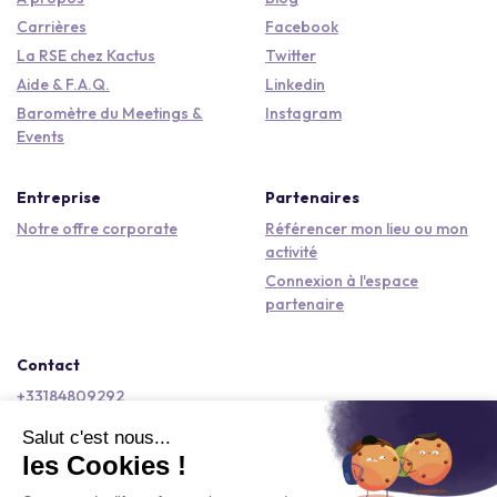
Carrières
Facebook
La RSE chez Kactus
Twitter
Aide & F.A.Q.
Linkedin
Baromètre du Meetings &
Instagram
Events
Entreprise
Partenaires
Notre offre corporate
Référencer mon lieu ou mon
activité
Connexion à l'espace
partenaire
Contact
+33184809292
hello@kactus.com