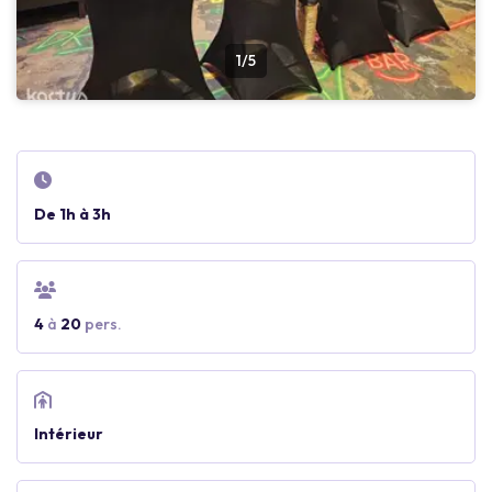
1/5
De 1h à 3h
4
à
20
pers.
Intérieur