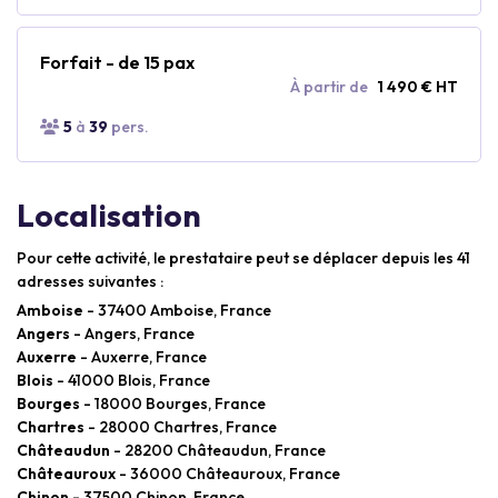
Forfait - de 15 pax
À partir de
1 490 € HT
5
à
39
pers.
Localisation
Pour cette activité, le prestataire peut se déplacer depuis les 41
adresses suivantes :
Amboise
- 37400 Amboise, France
Angers
- Angers, France
Auxerre
- Auxerre, France
Blois
- 41000 Blois, France
Bourges
- 18000 Bourges, France
Chartres
- 28000 Chartres, France
Châteaudun
- 28200 Châteaudun, France
Châteauroux
- 36000 Châteauroux, France
Chinon
- 37500 Chinon, France