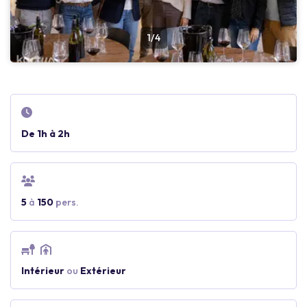
1/4
De 1h à 2h
5
à
150
pers.
Intérieur
ou
Extérieur