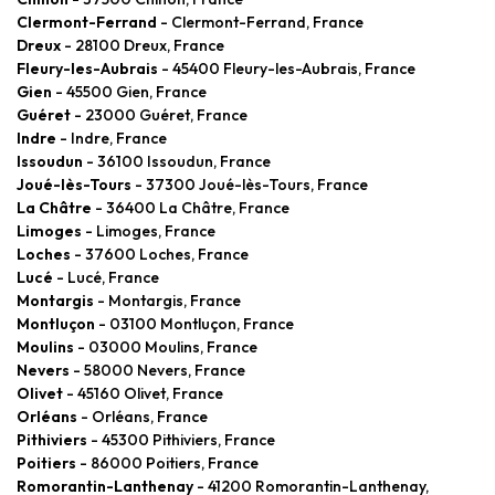
Clermont-Ferrand
- Clermont-Ferrand, France
Dreux
- 28100 Dreux, France
Fleury-les-Aubrais
- 45400 Fleury-les-Aubrais, France
Gien
- 45500 Gien, France
Guéret
- 23000 Guéret, France
Indre
- Indre, France
Issoudun
- 36100 Issoudun, France
Joué-lès-Tours
- 37300 Joué-lès-Tours, France
La Châtre
- 36400 La Châtre, France
Limoges
- Limoges, France
Loches
- 37600 Loches, France
Lucé
- Lucé, France
Montargis
- Montargis, France
Montluçon
- 03100 Montluçon, France
Moulins
- 03000 Moulins, France
Nevers
- 58000 Nevers, France
Olivet
- 45160 Olivet, France
Orléans
- Orléans, France
Pithiviers
- 45300 Pithiviers, France
Poitiers
- 86000 Poitiers, France
Romorantin-Lanthenay
- 41200 Romorantin-Lanthenay,