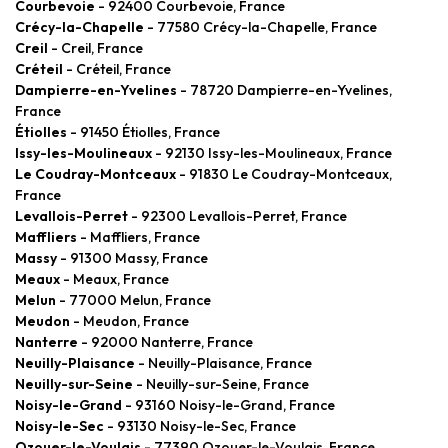
Courbevoie
- 92400 Courbevoie, France
Crécy-la-Chapelle
- 77580 Crécy-la-Chapelle, France
Creil
- Creil, France
Créteil
- Créteil, France
Dampierre-en-Yvelines
- 78720 Dampierre-en-Yvelines,
France
Étiolles
- 91450 Étiolles, France
Issy-les-Moulineaux
- 92130 Issy-les-Moulineaux, France
Le Coudray-Montceaux
- 91830 Le Coudray-Montceaux,
France
Levallois-Perret
- 92300 Levallois-Perret, France
Maffliers
- Maffliers, France
Massy
- 91300 Massy, France
Meaux
- Meaux, France
Melun
- 77000 Melun, France
Meudon
- Meudon, France
Nanterre
- 92000 Nanterre, France
Neuilly-Plaisance
- Neuilly-Plaisance, France
Neuilly-sur-Seine
- Neuilly-sur-Seine, France
Noisy-le-Grand
- 93160 Noisy-le-Grand, France
Noisy-le-Sec
- 93130 Noisy-le-Sec, France
Ozouer-le-Voulgis
- 77390 Ozouer-le-Voulgis, France