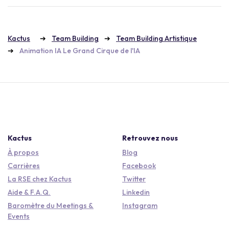
Kactus
Team Building
Team Building Artistique
Animation IA Le Grand Cirque de l'IA
Kactus
Retrouvez nous
À propos
Blog
Carrières
Facebook
La RSE chez Kactus
Twitter
Aide & F.A.Q.
Linkedin
Baromètre du Meetings &
Instagram
Events