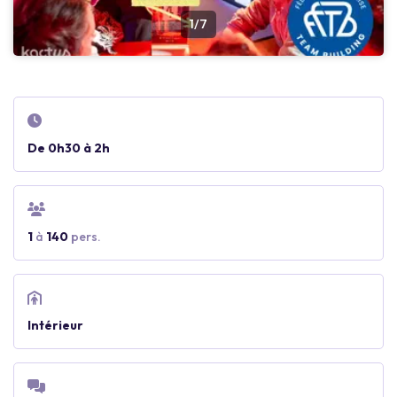
1/7
De 0h30 à 2h
1
à
140
pers.
Intérieur