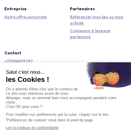
Entreprise
Partenaires
Notre offre corporate
Référencer mon lieu ou mon
activité
Connexion à l'espace
partenaire
Contact
+33184809292
hello@kactus.com
Copyright © 2026 Kactus Tous droits réservés
Conditions générales d'utilisation
Mentions légales
Signaler un contenu
Politique de confidentialité
Accessibilité : non conforme