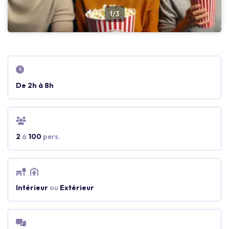
1/3
De 2h à 8h
2
à
100
pers.
Intérieur
ou
Extérieur