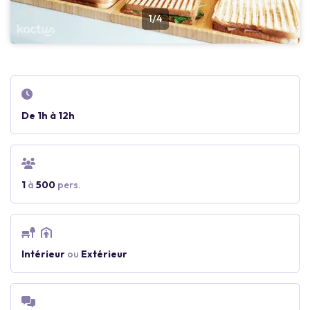
1/4
De 1h à 12h
1
à
500
pers.
Intérieur
ou
Extérieur