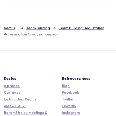
Kactus
Team Building
Team Building Dégustation
Animation Croque-monsieur
Kactus
Retrouvez nous
À propos
Blog
Carrières
Facebook
La RSE chez Kactus
Twitter
Aide & F.A.Q.
Linkedin
Baromètre du Meetings &
Instagram