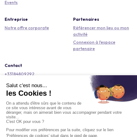
Events
Entreprise
Partenaires
Notre offre corporate
Référencer mon lieu ou mon
activité
Connexion à l'espace
partenaire
Contact
+33184809292
hello@kactus.com
Copyright © 2026 Kactus Tous droits réservés
Conditions générales d'utilisation
Mentions légales
Signaler un contenu
Politique de confidentialité
Accessibilité : non conforme