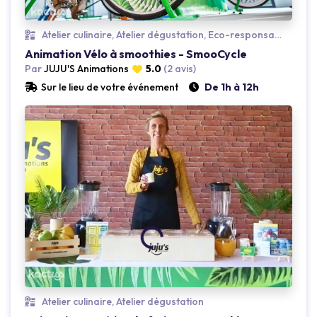
Loading...
L
Atelier culinaire, Atelier dégustation, Eco-responsable
Animation Vélo à smoothies - SmooCycle
Par
JUJU'S Animations
5.0
(2 avis)
Sur le lieu de votre événement
De 1h à 12h
Loading...
L
Atelier culinaire, Atelier dégustation