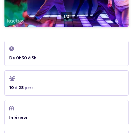
1/3
De 0h30 à 3h
10
à
28
pers.
Intérieur