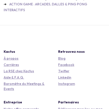
ACTION GAME : ARCADES, DALLES & PING PONG
INTERACTIFS
Kactus
Retrouvez nous
À propos
Blog
Carrières
Facebook
La RSE chez Kactus
Twitter
Aide & F.A.Q.
Linkedin
Baromètre du Meetings &
Instagram
Events
Entreprise
Partenaires
Notre offre corporate
Référencer mon lieu ou mon