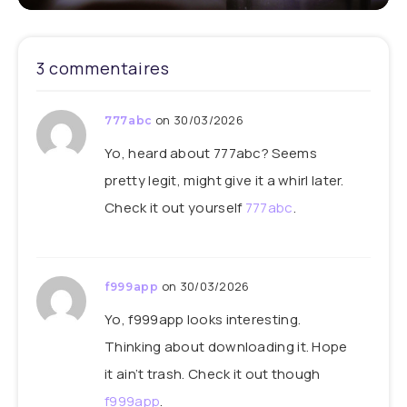
3 commentaires
on 30/03/2026
777abc
Yo, heard about 777abc? Seems
pretty legit, might give it a whirl later.
Check it out yourself
777abc
.
on 30/03/2026
f999app
Yo, f999app looks interesting.
Thinking about downloading it. Hope
it ain’t trash. Check it out though
f999app
.