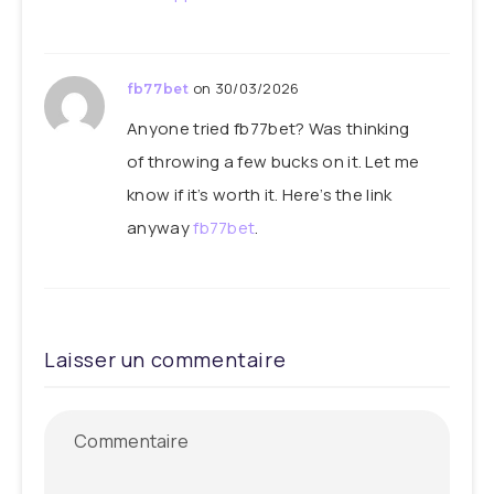
on 30/03/2026
fb77bet
Anyone tried fb77bet? Was thinking
of throwing a few bucks on it. Let me
know if it’s worth it. Here’s the link
anyway
fb77bet
.
Laisser un commentaire