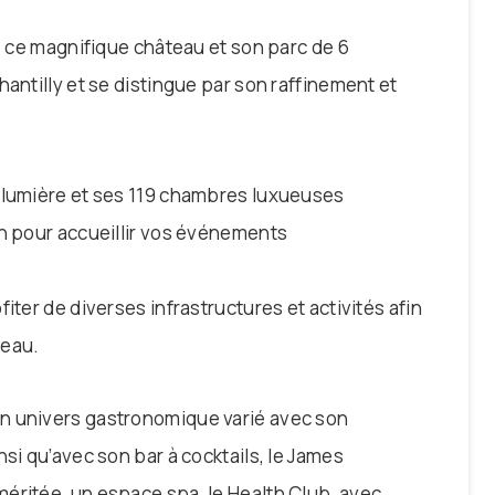
0, ce magnifique château et son parc de 6
hantilly et se distingue par son raffinement et
e lumière et ses 119 chambres luxueuses
on pour accueillir vos événements
iter de diverses infrastructures et activités afin
teau.
n univers gastronomique varié avec son
si qu’avec son bar à cocktails, le James
éritée, un espace spa, le Health Club, avec