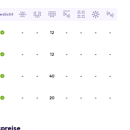
eslicht
-
-
12
-
-
-
-
-
-
12
-
-
-
-
-
-
40
-
-
-
-
-
-
20
-
-
-
-
preise