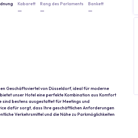
rdnung
Kabarett
Rang des Parlaments
Bankett
—
—
—
gen Geschäftsviertel von Düsseldorf, ideal für moderne
 bietet unser Hotel eine perfekte Kombination aus Komfort
e sind bestens ausgestattet für Meetings und
ce dafür sorgt, dass Ihre geschäftlichen Anforderungen
ntliche Verkehrsmittel und die Nähe zu Parkmöglichkeiten