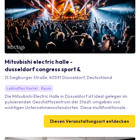
Mitsubishi electric halle -
dusseldorf congress sport &
15 Siegburger Straße, 40591 Düsseldorf, Deutschland
Lebhaftes Viertel
Raum
Die Mitsubishi Electric Halle in Düsseldorf ist ideal gelegen im
pulsierenden Geschäftszentrum der Stadt, umgeben von
wichtigen Unternehmensstandorten. Diese multifunktionale
Eventlocation bietet zahlreiche hochmoderne Tagungsräume
und flexible Veranstaltungsflächen, die sich perfekt für Meetings
Diesen Veranstaltungsort entdecken
und Konferenzen eignen. Professionelle Dienstleistungen und
Catering-Optionen vor Ort garantieren einen reibungslosen
Ablauf Ihrer Veranstaltung. Zudem ist die Halle hervorragend