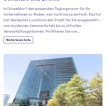
In Düsseldorf den passenden Tagungsraum für Ihr
Unternehmen zu finden, war noch nie so einfach. Kactus
hat die besten Locations der Stadt für Sie ausgewählt –
von modernen Seminarhotels bis zu stilvollen
Veranstaltungsräumen. Profitieren Sie von
transparenten Preisen und sparen Sie Zeit, indem Sie alle
Weiterlesen Suite
Anfragen zentral über unsere Plattform bündeln. Egal
ob kleines Teammeeting oder größere Veranstaltung mit
Übernachtung: Finden Sie Ihr ideales Hotel unter unseren
sorgfältig geprüften Partnern.