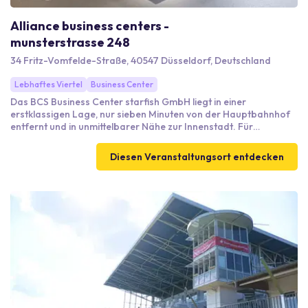
Alliance business centers -
munsterstrasse 248
34 Fritz-Vomfelde-Straße, 40547 Düsseldorf, Deutschland
Lebhaftes Viertel
Business Center
Das BCS Business Center starfish GmbH liegt in einer
erstklassigen Lage, nur sieben Minuten von der Hauptbahnhof
entfernt und in unmittelbarer Nähe zur Innenstadt. Für
Geschäftsreisende bietet das Zentrum modern ausgestattete
Besprechungsräume, flexible Eventflächen und professionelle
Diesen Veranstaltungsort entdecken
Dienstleistungen, die Ihren Anforderungen gerecht werden.
Genießen Sie vor Ort gastronomische Angebote für eine
reibungslose Verpflegung während Ihrer Veranstaltungen. Die
ausgezeichnete Erreichbarkeit durch die Nähe zur Autobahn,
zum Flughafen und zu öffentlichen Verkehrsmitteln macht es zur
idealen Wahl für Ihre nächsten geschäftlichen Anlässe.