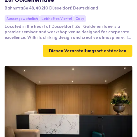
Bahnstraße 48, 40210 Düsseldorf, Deutschland
Aussergewöhnlich
Lebhaftes Viertel
Cosy
Located in the heart of Düsseldorf, Zur Goldenen Idee is a
premier seminar and workshop venue designed for corporate
excellence. With its striking design and creative atmosphere, it
fosters collaboration and innovation, making it ideal for agile
work sessions and impactful meetings. Our professional team
Diesen Veranstaltungsort entdecken
is dedicated to ensuring your event's success, providing expert
support every step of the way. Easily accessible by all public
transport and offering convenient parking options, Zur
Goldenen Idee is perfectly situated to accommodate all your
corporate needs.