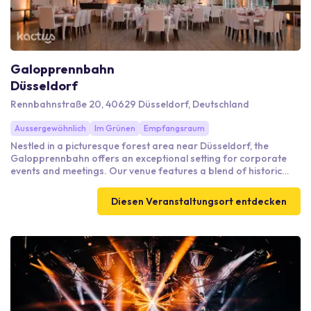
Galopprennbahn
Düsseldorf
Rennbahnstraße 20, 40629 Düsseldorf, Deutschland
Aussergewöhnlich
Im Grünen
Empfangsraum
Nestled in a picturesque forest area near Düsseldorf, the
Galopprennbahn offers an exceptional setting for corporate
events and meetings. Our venue features a blend of historic
charm and modern facilities, including a spacious tea house
with a 400 m² terrace, perfect for conferences and product
Diesen Veranstaltungsort entdecken
presentations. For intimate gatherings, the Alte Waage, a
beautifully restored 100-year-old building, adds unique
character. With expansive outdoor spaces accommodating up
to 5,000 guests, our venue is versatile for all event types.
Conveniently located near transport links and ample parking,
our professional team is ready to assist with all technical needs
to ensure your event is a success.