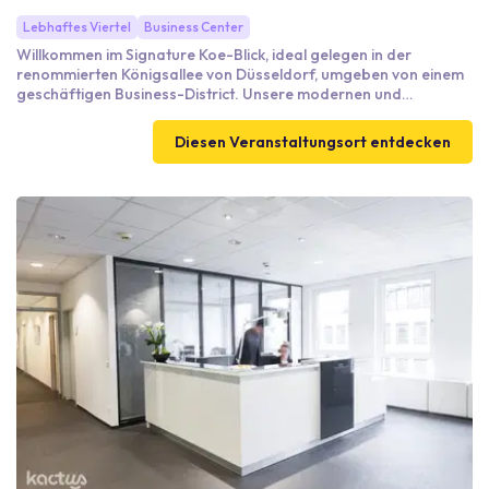
Lebhaftes Viertel
Business Center
Willkommen im Signature Koe-Blick, ideal gelegen in der
renommierten Königsallee von Düsseldorf, umgeben von einem
geschäftigen Business-District. Unsere modernen und
vielseitigen Veranstaltungsräume bieten alles, was Sie für
erfolgreiche Meetings und Events benötigen. Mit einem
Diesen Veranstaltungsort entdecken
professionellen Service-Team, hochwertiger technischer
Ausstattung und komfortablen Arbeitsbereichen schaffen wir
die perfekte Atmosphäre für Ihre geschäftlichen
Anforderungen. Dank der Nähe zu wichtigen
Verkehrsanbindungen, einschließlich öffentlicher Verkehrsmittel
und Parkmöglichkeiten, sind wir leicht erreichbar.