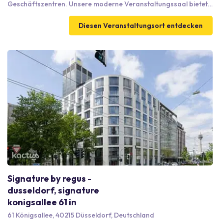
Geschäftszentren. Unsere moderne Veranstaltungssaal bietet
Platz für bis zu 65 Personen und ist ideal für Meetings und
Firmenfeiern. Genießen Sie maßgeschneiderte Buffet- oder
Diesen Veranstaltungsort entdecken
Menüoptionen, die auf Ihre Bedürfnisse abgestimmt sind.
Zudem bieten wir umfassende Geschäftsdienstleistungen und
komfortable Zimmer für Ihren Aufenthalt. Die Anbindung an
öffentliche Verkehrsmittel und Parkmöglichkeiten vor Ort
garantieren eine bequeme Erreichbarkeit für alle Gäste.
Signature by regus -
dusseldorf, signature
konigsallee 61 in
61 Königsallee, 40215 Düsseldorf, Deutschland