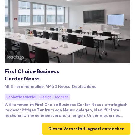
erreichbar. Genießen Sie die hervorragende Erreichbarkeit und
die stilvollen Außenbereiche für entspannte Pausen.
First Choice Business
Center Neuss
4B Stresemannallee, 41460 Neuss, Deutschland
Lebhaftes Viertel
Design
Modern
Willkommen im First Choice Business Center Neuss, strategisch
im geschäftigen Zentrum von Neuss gelegen, ideal für Ihre
nächsten Unternehmensveranstaltungen. Unser modernes
Business Center bietet hochwertige Besprechungsräume mit
umfassender Ausstattung, darunter LCD-Bildschirme und
Diesen Veranstaltungsort entdecken
Schreibmaterialien. Profitieren Sie von schnellem Internet und