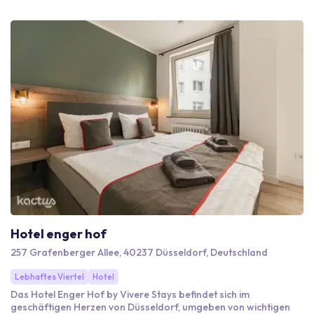
einem professionellen Ambiente, das Ihre Meetings unterstützt.
Die hervorragende Anbindung an öffentliche Verkehrsmittel und
die verfügbare Parkmöglichkeiten garantieren eine bequeme
Anreise für alle Teilnehmer.
Hotel enger hof
257 Grafenberger Allee, 40237 Düsseldorf, Deutschland
Lebhaftes Viertel
Hotel
Das Hotel Enger Hof by Vivere Stays befindet sich im
geschäftigen Herzen von Düsseldorf, umgeben von wichtigen