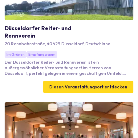
Düsseldorfer Reiter- und
Rennverein
20 Rennbahnstraße, 40629 Düsseldorf, Deutschland
Im Grünen
Empfangsraum
Der Düsseldorfer Reiter- und Rennverein ist ein
außergewöhnlicher Veranstaltungsort im Herzen von
Düsseldorf, perfekt gelegen in einem geschäftigen Umfeld.
Ideal für Firmenveranstaltungen, bietet dieser Ort flexible
Kapazitäten für Gruppen von 150 bis 15.000 Personen und ist
Diesen Veranstaltungsort entdecken
somit bestens geeignet für Konferenzen, Seminare oder große
Firmenfeiern. Mit modernen Einrichtungen und einem
engagierten Team vor Ort wird jedes Detail Ihres Events
professionell betreut. Die Anbindung an öffentliche
Verkehrsmittel und die Nähe zum Flughafen sorgen für eine
unkomplizierte Anreise. Parkmöglichkeiten sind ebenfalls
vorhanden.