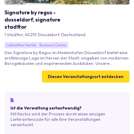
Signature by regus -
dusseldorf, signature
stadttor
1 Stadttor, 40219 Düsseldorf, Deutschland
Lebhaftes Viertel
Business Center
Das Signature by Regus im Medienhafen Düsseldorf bietet eine
erstklassige Lage im Herzen der Stadt, umgeben von modernen
Bürogebäuden und inspirierenden Ausblicken. Unsere
Räumlichkeiten sind ideal für Geschäftstreffen und
Veranstaltungen und bieten eine Vielzahl von hochmodernen
Diesen Veranstaltungsort entdecken
Besprechungsräumen und flexiblen Eventflächen, die auf Ihre
Bedürfnisse zugeschnitten sind. Zu den Annehmlichkeiten
gehören hochwertige technische Ausstattung und
professionelle Services. Die hervorragende Anbindung an
öffentliche Verkehrsmittel und die Verfügbarkeit von
Parkplätzen machen es für Ihre Gäste bequem und zugänglich.
Ist die Verwaltung zeitaufwendig?
Mit Kactus wird der Prozess durch einen einzigen
Lieferantencode für alle Ihre Veranstaltungen
vereinfacht.