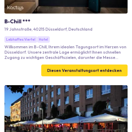
B-Chill ***
19 Jahnstraße, 40215 Düsseldorf, Deutschland
Lebhaftes Viertel
Hotel
Willkommen im B-Chill, Ihrem idealen Tagungsort im Herzen von
Düsseldorf. Unsere zentrale Lage ermöglicht Ihnen schnellen
Zugang zu wichtigen Geschäftszielen, darunter die Messe
Düsseldorf und die Königsallee. Mit 20 individuell gestalteten
Zimmern und modernen Annehmlichkeiten wie kostenlosem
Diesen Veranstaltungsort entdecken
WLAN und Smart-TVs bieten wir ideale Voraussetzungen für
produktive Meetings. Genießen Sie auf Wunsch unsere
hauseigenen Services und erstklassige Einrichtungen. Zudem
sind wir hervorragend angebunden: Der Düsseldorfer
Flughafen ist nur 15 km entfernt, und Parkplätze stehen in der
Nähe zur Verfügung.