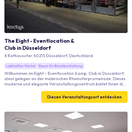
The Eight - Eventlocation &
Club in Düsseldorf
8 Rathausufer, 40213 Düsseldorf, Deutschland
Lebhaftes Viertel
Raum für Blockbestuhlung
Willkommen im Eight – Eventlocation &amp; Club in Düsseldorf,
ideal gelegen an der malerischen Rheinuferpromenade. Dieses
moderne und elegante Veranstaltungszentrum bietet Ihnen die
Möglichkeit, Unternehmensveranstaltungen jeder Größe in
einem beeindruckenden Raum mit 13 Metern Deckenhöhe
Diesen Veranstaltungsort entdecken
auszurichten. Mit technischem Equipment wie einem
leistungsstarken Audio- und Beleuchtungssystem sowie einem
beeindruckenden LED-Wand, gestalten wir unvergessliche
Events. Unsere erfahrene, multikulturelle Crew unterstützt Sie
mit über 25 Jahren Eventerfahrung. Die Anbindung ist optimal:
Die Düsseldorfer Hauptbahnhof ist nur 10 Minuten zu Fuß
entfernt, und der Flughafen ist ebenfalls in kurzer Zeit