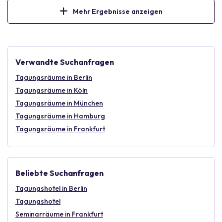
park. Easily accessible via public transport, with ample parking
Mehr Ergebnisse anzeigen
nearby, Kogelschatz ensures a seamless experience for your
next business event.
Verwandte Suchanfragen
Tagungsräume in Berlin
Tagungsräume in Köln
Tagungsräume in München
Tagungsräume in Hamburg
Tagungsräume in Frankfurt
Beliebte Suchanfragen
Tagungshotel in Berlin
Tagungshotel
Seminarräume in Frankfurt