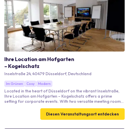
erreichbar, mit Anbindung an öffentliche Verkehrsmittel und
ausreichenden Parkmöglichkeiten in der Nähe.
Ihre Location am Hofgarten
– Kogelschatz
Inselstraße 24, 40479 Düsseldorf, Deutschland
Im Grünen
Cosy
Modern
Located in the heart of Düsseldorf on the vibrant Inselstraße,
Ihre Location am Hofgarten – Kogelschatz offers a prime
setting for corporate events. With two versatile meeting rooms
accommodating up to 40 guests, this venue is perfect for
meetings, presentations, and workshops. The bright 55m²
Diesen Veranstaltungsort entdecken
space and an additional 20m² conference room provide
flexibility for various event formats. A standout feature is the
inviting rooftop terrace, ideal for breaks with a view of the